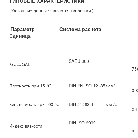
TИПОВЫЕ ХАРАКТЕРИСТИКИ
(Указанные данные являются типовыми.)
Параметр Система расчета
Единица
SAE J 300
Класс SAE
75
Плотность при 15 °C
DIN EN ISO 12185
г/см³
0,
Кин. вязкость при 100 °C
DIN 51562-1
мм²/с
5,1
DIN ISO 2909
Индекс вязкости
mi