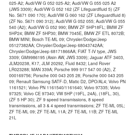
025-A2; Audi/VW G 052 025-A2; Audi/VW G 055 025 A2
(JWS 3309); Audi/VW G 052 162 (ZF Lifeguardfluid 5) (ZF
No. S671 090 170); Audi/VW G 060 162 (ZF Lifeguardfluid 8)
(ZF No. S671 090 312); Audi/VW G 052 055; Audi/VW G 055
540 (A2); Audi/VW G 052 990; BMW ZF 5HP18FL; BMW ZF
5HP24; BMW ZF 5HP30; BMW 7045E, BMW ZF ETL 8072B;
BMW MINI; Bosch TE-ML 09; Chrysler/Dodge/Jeep
05127382AA; Chrysler/Dodge/Jeep 68043742AA;
Chrysler/Dodge/Jeep 68171866AA; FIAT T-IV type, JWS
3309; GM9986195 (Aisin AW, JWS 3309); Jaguar ATF 3403,
JLM20238, K17, JLM 20292, Fluid 8432; Land Rover
LR023288; MAN 339A; Porsche 999 917 547 00 (A2), Z
000169756; Porsche 000 043 205 28; Porsche 000 043 205
09; Renault Samsung SATF-D, Matic D2, DPO/AL4; Volvo PN
1161521; Volvo PN 1161540/1161640; Volvo 97335; Volvo
97325; Volvo CE 97340; VW 5HP (19FL, 24A), (18FL, 30),
(ZF 5 HP 30); ZF 9 speed transmissions, 8 speed
transmissions, all 3 & 4 speed transmissions; ZF TE-ML 05L;
ZF TE-ML 09; ZF TE-ML 11A; ZF TE-ML 11B; ZF TE-ML
21L