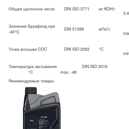
Общее щелочное число
DIN ISO 3771
мг KOH/г
2,4
Значение Брукфилд при
DIN 51398
мПа*с
-40°C
ma
Точка вспышки COC
DIN ISO 2592
°C
mi
Температура застывания DIN ISO 3016
°C max. -48
Рекомендуемые товары