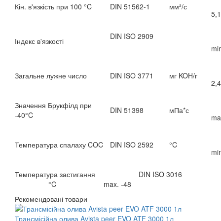
Кін. в'язкість при 100 °C
DIN 51562-1
мм²/с
5,1
DIN ISO 2909
Індекс в'язкості
mi
Загальне лужне число
DIN ISO 3771
мг KOH/г
2,4
Значення Брукфілд при
DIN 51398
мПа*с
-40°C
ma
Температура спалаху COC
DIN ISO 2592
°C
mi
Температура застигання DIN ISO 3016
°C max. -48
Рекомендовані товари
Трансмісійна олива Avista peer EVO ATF 3000 1л