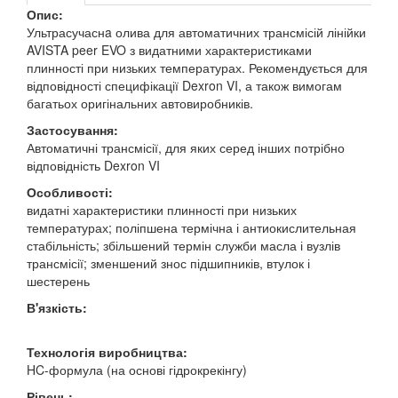
Опис:
Ультрасучаснa олива для автоматичних трансмісій лінійки
AVISTA peer EVO з видатними характеристиками
плинності при низьких температурах. Рекомендується для
відповідності специфікації Dexron VI, а також вимогам
багатьох оригінальних автовиробників.
Застосування:
Автоматичні трансмісії, для яких серед інших потрібно
відповідність Dexron VI
Особливості:
видатні характеристики плинності при низьких
температурах; поліпшена термічна і антиокислительная
стабільність; збільшений термін служби масла і вузлів
трансмісії; зменшений знос підшипників, втулок і
шестерень
В'язкість:
Технологія виробництва:
HC-формула (на основі гідрокрекінгу)
Рівень: