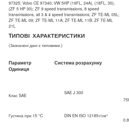
97325; Volvo CE 97340; VW 5HP (19FL, 24A), (18FL, 30),
(ZF 5 HP 30); ZF 9 speed transmissions, 8 speed
transmissions, all 3 & 4 speed transmissions; ZF TE-ML 05L;
ZF TE-ML 09; ZF TE-ML 11A; ZF TE-ML 11B; ZF TE-ML
21L
TИПОВІ ХАРАКТЕРИСТИКИ
(Зазначені дані є типовими.)
Параметр Система розрахунку
Одиниця
SAE J 300
Клас SAE
75
Густина при 15 °C
DIN EN ISO 12185
г/см³
0,