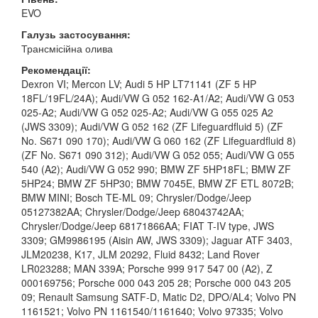
EVO
Галузь застосування:
Трансмісійна олива
Рекомендації:
Dexron VI; Mercon LV; Audi 5 HP LT71141 (ZF 5 HP
18FL/19FL/24A); Audi/VW G 052 162-A1/A2; Audi/VW G 053
025-A2; Audi/VW G 052 025-A2; Audi/VW G 055 025 A2
(JWS 3309); Audi/VW G 052 162 (ZF Lifeguardfluid 5) (ZF
No. S671 090 170); Audi/VW G 060 162 (ZF Lifeguardfluid 8)
(ZF No. S671 090 312); Audi/VW G 052 055; Audi/VW G 055
540 (A2); Audi/VW G 052 990; BMW ZF 5HP18FL; BMW ZF
5HP24; BMW ZF 5HP30; BMW 7045E, BMW ZF ETL 8072B;
BMW MINI; Bosch TE-ML 09; Chrysler/Dodge/Jeep
05127382AA; Chrysler/Dodge/Jeep 68043742AA;
Chrysler/Dodge/Jeep 68171866AA; FIAT T-IV type, JWS
3309; GM9986195 (Aisin AW, JWS 3309); Jaguar ATF 3403,
JLM20238, K17, JLM 20292, Fluid 8432; Land Rover
LR023288; MAN 339A; Porsche 999 917 547 00 (A2), Z
000169756; Porsche 000 043 205 28; Porsche 000 043 205
09; Renault Samsung SATF-D, Matic D2, DPO/AL4; Volvo PN
1161521; Volvo PN 1161540/1161640; Volvo 97335; Volvo