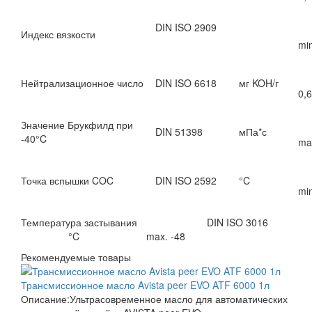
DIN ISO 2909
Индекс вязкости
mi
Нейтрализационное число
DIN ISO 6618
мг KOH/г
0,6
Значение Брукфилд при
DIN 51398
мПа*с
-40°C
ma
Точка вспышки COC
DIN ISO 2592
°C
mi
Температура застывания DIN ISO 3016
°C max. -48
Рекомендуемые товары
Трансмиссионное масло Avista peer EVO ATF 6000 1л
Описание:Ультрасовременное масло для автоматических