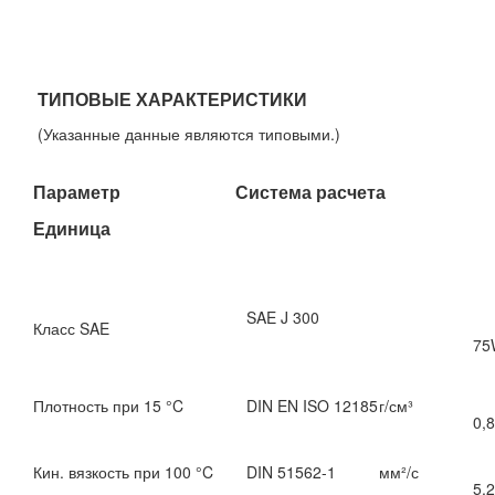
TИПОВЫЕ ХАРАКТЕРИСТИКИ
(Указанные данные являются типовыми.)
Параметр Система расчета
Единица
SAE J 300
Класс SAE
75
Плотность при 15 °C
DIN EN ISO 12185
г/см³
0,
Кин. вязкость при 100 °C
DIN 51562-1
мм²/с
5,2