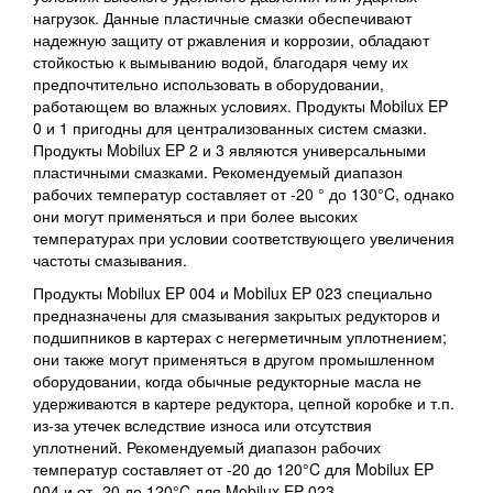
нагрузок. Данные пластичные смазки обеспечивают
надежную защиту от ржавления и коррозии, обладают
стойкостью к вымыванию водой, благодаря чему их
предпочтительно использовать в оборудовании,
работающем во влажных условиях. Продукты Mobilux EP
0 и 1 пригодны для централизованных систем смазки.
Продукты Mobilux EP 2 и 3 являются универсальными
пластичными смазками. Рекомендуемый диапазон
рабочих температур составляет от -20 ° до 130°C, однако
они могут применяться и при более высоких
температурах при условии соответствующего увеличения
частоты смазывания.
Продукты Mobilux EP 004 и Mobilux EP 023 специально
предназначены для смазывания закрытых редукторов и
подшипников в картерах с негерметичным уплотнением;
они также могут применяться в другом промышленном
оборудовании, когда обычные редукторные масла не
удерживаются в картере редуктора, цепной коробке и т.п.
из-за утечек вследствие износа или отсутствия
уплотнений. Рекомендуемый диапазон рабочих
температур составляет от -20 до 120°C для Mobilux EP
004 и от -20 до 120°C для Mobilux EP 023.