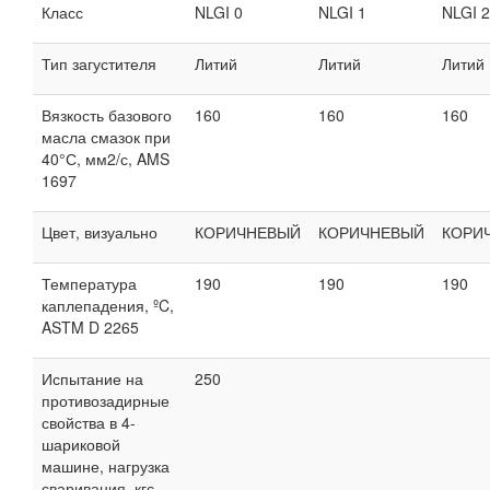
Класс
NLGI 0
NLGI 1
NLGI 2
Тип загустителя
Литий
Литий
Литий
Вязкость базового
160
160
160
масла смазок при
40°С, мм2/с, AMS
1697
Цвет, визуально
КОРИЧНЕВЫЙ
КОРИЧНЕВЫЙ
КОРИ
Температура
190
190
190
каплепадения, ºC,
ASTM D 2265
Испытание на
250
противозадирные
свойства в 4-
шариковой
машине, нагрузка
сваривания, кгс,