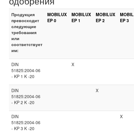
одобрения
Продукция
MOBILUX
MOBILUX
MOBILUX
MOBIL
превосходит
EP 0
EP 1
EP 2
EP 3
следующие
требования
или
соответствует
им:
DIN
X
51825:2004-06
- KP 1 K -20
DIN
X
51825:2004-06
- KP 2 K -20
DIN
X
51825:2004-06
- KP 3 K -20