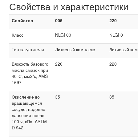
Свойства и характеристики
Свойство
005
220
Класс
NLGI 00
NLGI 0
Тип загустителя
Литиевый комплекс
Литиевый ком
Вязкость базового
220
220
масла смазок при
40°С, мм2/с, AMS
1697
Окисление во
35
35
вращающемся
сосуде, падение
давления после
100 ч, кПа, ASTM
D 942