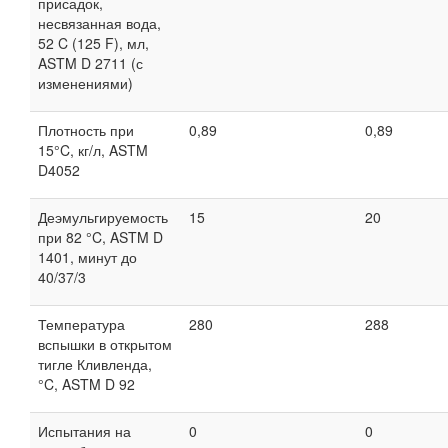
присадок,
несвязанная вода,
52 C (125 F), мл,
ASTM D 2711 (с
изменениями)
Плотность при
0,89
0,89
15°C, кг/л, ASTM
D4052
Деэмульгируемость
15
20
при 82 °C, ASTM D
1401, минут до
40/37/3
Температура
280
288
вспышки в открытом
тигле Кливленда,
°C, ASTM D 92
Испытания на
0
0