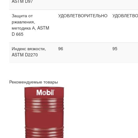
ASTM D97
Защита от
УДОВЛЕТВОРИТЕЛЬНО
УДОВЛЕТВ
ржавления,
методика А, ASTM
D 665
Индекс вязкости,
96
95
ASTM D2270
Рекомендуемые товары