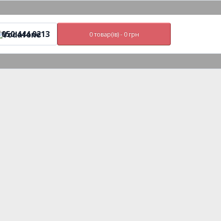
050 444 0213
0 товар(ів) - 0 грн
Особистий кабінет
UA
RU