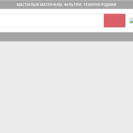
МАСТИЛЬНІ МАТЕРІАЛИ, ФІЛЬТРИ, ТЕХНІЧНІ РІДИНИ
ПОВЕРНЕННЯ І ОБМІН ТОВАРІВ
ОПЛАТА ТА ДОСТАВКА
КОНТАКТИ