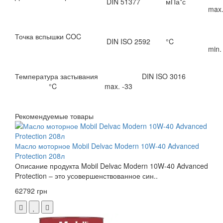
DIN 51377
мПа*с
max.
Точка вспышки COC
DIN ISO 2592
°C
min.
Температура застывания DIN ISO 3016
°C max. -33
Рекомендуемые товары
Масло моторное Mobil Delvac Modern 10W-40 Advanced
Protection 208л
Описание продукта Mobil Delvac Modern 10W-40 Advanced
Protection – это усовершенствованное син..
62792 грн