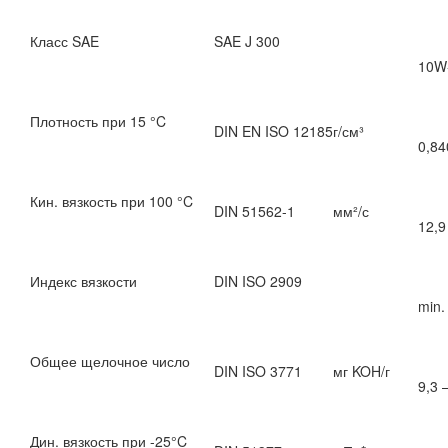
Класс SAE
SAE J 300
10W
Плотность при 15 °C
DIN EN ISO 12185
г/см³
0,84
Кин. вязкость при 100 °C
DIN 51562-1
мм²/с
12,9
Индекс вязкости
DIN ISO 2909
min.
Общее щелочное число
DIN ISO 3771
мг KOH/г
9,3 
Дин. вязкость при -25°C