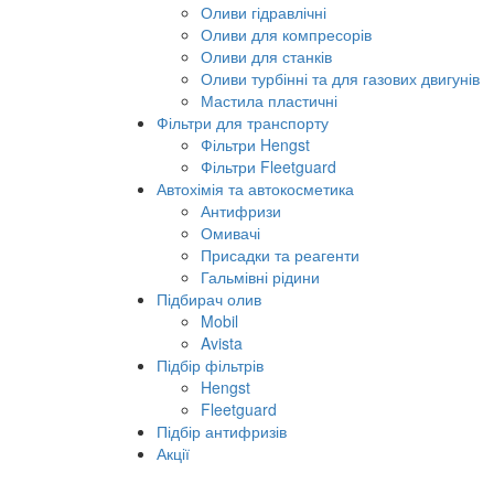
Оливи гідравлічні
Оливи для компресорів
Оливи для станків
Оливи турбінні та для газових двигунів
Мастила пластичні
Фільтри для транспорту
Фільтри Hengst
Фільтри Fleetguard
Автохімія та автокосметика
Антифризи
Омивачі
Присадки та реагенти
Гальмівні рідини
Підбирач олив
Mobil
Avista
Підбір фільтрів
Hengst
Fleetguard
Підбір антифризів
Акції