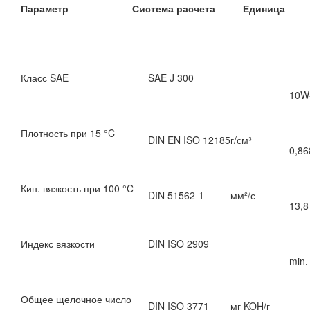
Параметр Система расчета Единица
Класс SAE
SAE J 300
10W
Плотность при 15 °C
DIN EN ISO 12185
г/см³
0,86
Кин. вязкость при 100 °C
DIN 51562-1
мм²/с
13,8
Индекс вязкости
DIN ISO 2909
min.
Общее щелочное число
DIN ISO 3771
мг KOH/г