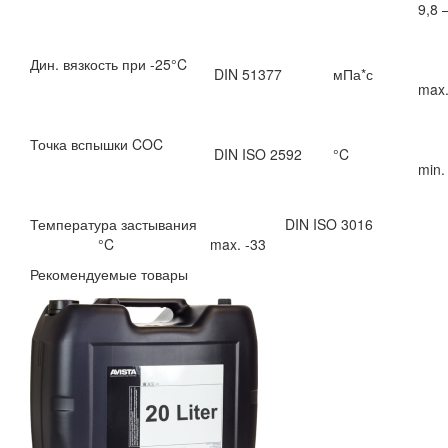
9,8 
Дин. вязкость при -25°C
DIN 51377
мПа*с
max.
Точка вспышки COC
DIN ISO 2592
°C
min.
Температура застывания DIN ISO 3016
°C max. -33
Рекомендуемые товары