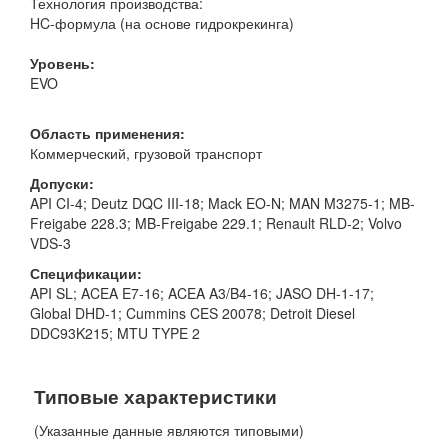
Технология производства:
HC-формула (на основе гидрокрекинга)
Уровень:
EVO
Область применения:
Коммерческий, грузовой транспорт
Допуски:
API CI-4; Deutz DQC III-18; Mack EO-N; MAN M3275-1; MB-
Freigabe 228.3; MB-Freigabe 229.1; Renault RLD-2; Volvo
VDS-3
Спецификации:
API SL; ACEA E7-16; ACEA A3/B4-16; JASO DH-1-17;
Global DHD-1; Cummins CES 20078; Detroit Diesel
DDC93K215; MTU TYPE 2
Типовые характеристики
(Указанные данные являются типовыми)