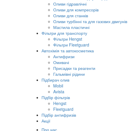
Оливи гідравлічні
Оливи для компресорів
Оливи для станків
Оливи турбінні та для газових двигунів
Мастила пластичні
Фільтри для транспорту
Фільтри Hengst
Фільтри Fleetguard
Автохімія та автокосметика
Антифризи
Омивачі
Присадки та реагенти
Гальмівні рідини
Підбирач олив
Mobil
Avista
Підбір фільтрів
Hengst
Fleetguard
Підбір антифризів
Акції
Про нас