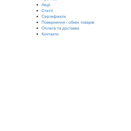
Акції
Статті
Сертифікати
Повернення і обмін товарів
Оплата та доставка
Контакти
Про нас
Акції
Статті
Сертифікати
Мова
Каталог
Мова
Мова
Мастильні матеріали
Оливи для транспор
Олива для вантажного комерційного транспо
Олива для вантажного комерційного транспорту Mob