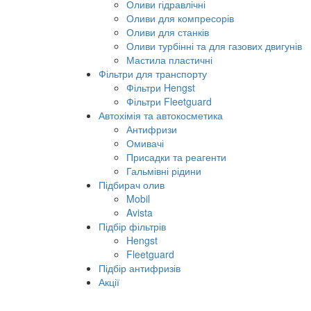
Оливи гідравлічні
Оливи для компресорів
Оливи для станків
Оливи турбінні та для газових двигунів
Мастила пластичні
Фільтри для транспорту
Фільтри Hengst
Фільтри Fleetguard
Автохімія та автокосметика
Антифризи
Омивачі
Присадки та реагенти
Гальмівні рідини
Підбирач олив
Mobil
Avista
Підбір фільтрів
Hengst
Fleetguard
Підбір антифризів
Акції