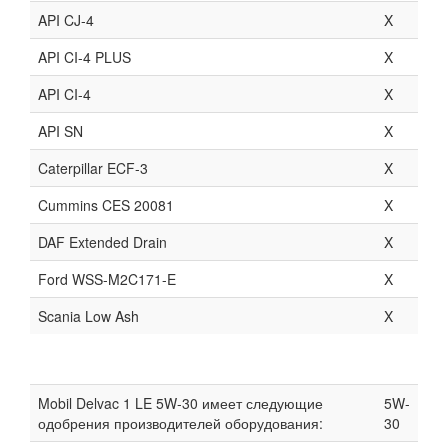
API CJ-4
X
API CI-4 PLUS
X
API CI-4
X
API SN
X
Caterpillar ECF-3
X
Cummins CES 20081
X
DAF Extended Drain
X
Ford WSS-M2C171-E
X
Scania Low Ash
X
Mobil Delvac 1 LE 5W-30 имеет следующие
5W-
одобрения производителей оборудования:
30