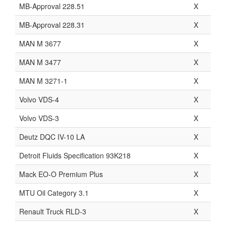
MB-Approval 228.51
X
MB-Approval 228.31
X
MAN M 3677
X
MAN M 3477
X
MAN M 3271-1
X
Volvo VDS-4
X
Volvo VDS-3
X
Deutz DQC IV-10 LA
X
Detroit Fluids Specification 93K218
X
Mack EO-O Premium Plus
X
MTU Oil Category 3.1
X
Renault Truck RLD-3
X