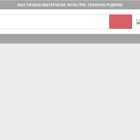
МАСТИЛЬНІ МАТЕРІАЛИ, ФІЛЬТРИ, ТЕХНІЧНІ РІДИНИ
ПОВЕРНЕННЯ І ОБМІН ТОВАРІВ
ОПЛАТА ТА ДОСТАВКА
КОНТАКТИ