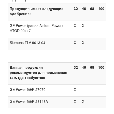
Продукция имеет следующие
32
46
68
100
одобрения:
GE Power (ранее Alstom Power)
X
X
HTGD 90117
Siemens TLV 9013 04
X
X
Данная продукция
32
46
68
100
рекомендуется для применения
там, где требуются:
GE Power GEK 27070
X
GE Power GEK 28143A
X
X