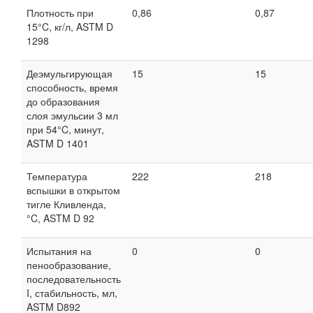
Плотность при
0,86
0,87
15°C, кг/л, ASTM D
1298
Деэмульгирующая
15
15
способность, время
до образования
слоя эмульсии 3 мл
при 54°C, минут,
ASTM D 1401
Температура
222
218
вспышки в открытом
тигле Кливленда,
°C, ASTM D 92
Испытания на
0
0
пенообразование,
последовательность
I, стабильность, мл,
ASTM D892