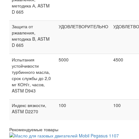
методика А, ASTM
D 665
Защита от
УДОВЛЕТВОРИТЕЛЬНО
УДОВЛЕТВ
ржавления,
методика B, ASTM
D 665
Испытания
5000
4500
устойчивости
турбинного масла,
срок службы до 2,0
мг КОН/г, часов,
ASTM D943
Индекс вязкости,
100
100
ASTM D2270
Рекомендуемые товары