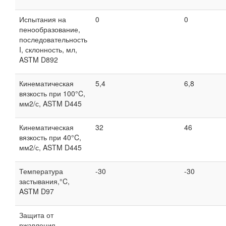
Испытания на
0
0
пенообразование,
последовательность
I, склонность, мл,
ASTM D892
Кинематическая
5,4
6,8
вязкость при 100°C,
мм2/с, ASTM D445
Кинематическая
32
46
вязкость при 40°C,
мм2/с, ASTM D445
Температура
-30
-30
застывания,°C,
ASTM D97
Защита от
ржавления,