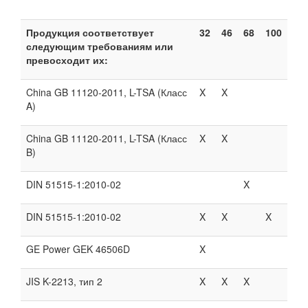
Продукция соответствует
32
46
68
100
следующим требованиям или
превосходит их:
China GB 11120-2011, L-TSA (Класс
X
X
A)
China GB 11120-2011, L-TSA (Класс
X
X
B)
DIN 51515-1:2010-02
X
DIN 51515-1:2010-02
X
X
X
GE Power GEK 46506D
X
JIS K-2213, тип 2
X
X
X