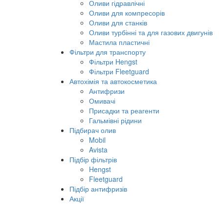
Мастильно-охолоджуючі рідини
Оливи гідравлічні
Оливи для компресорів
Оливи для станків
Оливи турбінні та для газових двигунів
Мастила пластичні
Фільтри для транспорту
Фільтри Hengst
Фільтри Fleetguard
Автохімія та автокосметика
Антифризи
Омивачі
Присадки та реагенти
Гальмівні рідини
Підбирач олив
Mobil
Avista
Підбір фільтрів
Hengst
Fleetguard
Підбір антифризів
Акції