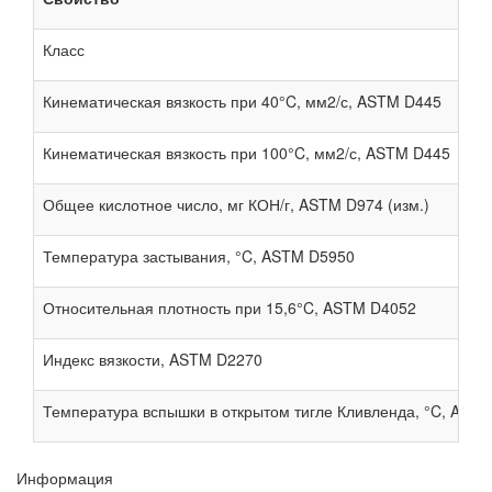
Класс
Кинематическая вязкость при 40°C, мм2/с, ASTM D445
Кинематическая вязкость при 100°C, мм2/с, ASTM D445
Общее кислотное число, мг КОН/г, ASTM D974 (изм.)
Температура застывания, °C, ASTM D5950
Относительная плотность при 15,6°C, ASTM D4052
Индекс вязкости, ASTM D2270
Температура вспышки в открытом тигле Кливлен
да, °C, AST
Информация