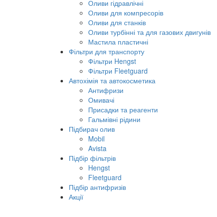
Мастильно-охолоджуючі рідини
Оливи гідравлічні
Оливи для компресорів
Оливи для станків
Оливи турбінні та для газових двигунів
Мастила пластичні
Фільтри для транспорту
Фільтри Hengst
Фільтри Fleetguard
Автохімія та автокосметика
Антифризи
Омивачі
Присадки та реагенти
Гальмівні рідини
Підбирач олив
Mobil
Avista
Підбір фільтрів
Hengst
Fleetguard
Підбір антифризів
Акції