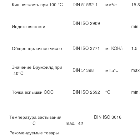
Кин. вязкость при 100 °C
DIN 51562-1
мм²/с
1
DIN ISO 2909
Индекс вязкости
m
Общее щелочное число
DIN ISO 3771
мг KOH/г
1
Значение Брукфилд при
DIN 51398
мПа*с
m
-40°C
Точка вспышки COC
DIN ISO 2592
°C
m
Температура застывания DIN ISO 3016
°C max. -42
Рекомендуемые товары