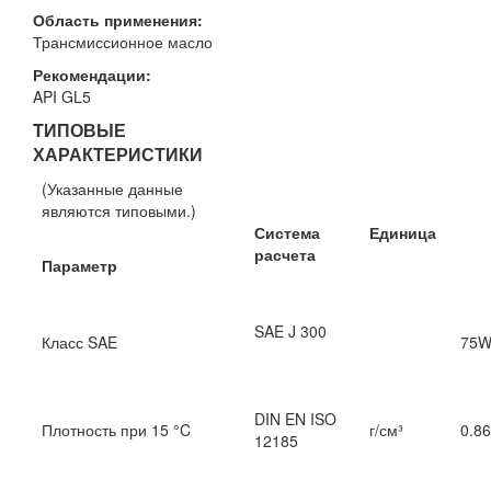
Область применения:
Трансмиссионное масло
Рекомендации:
API GL5
TИПОВЫЕ
ХАРАКТЕРИСТИКИ
(Указанные данные
являются типовыми.)
Система
Единица
расчета
Параметр
SAE J 300
Класс SAE
DIN EN ISO
Плотность при 15 °C
г/см³
0
12185