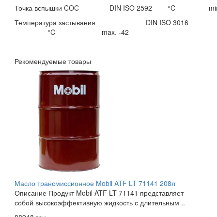
Точка вспышки COC
DIN ISO 2592
°C
mi
Температура застывания DIN ISO 3016
°C max. -42
Рекомендуемые товары
Масло трансмиссионное Mobil ATF LT 71141 208л
Описание Продукт Mobil ATF LT 71141 представляет
собой высокоэффективную жидкость с длительным ..
88948 грн