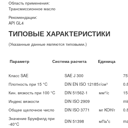
Область применения:
Трансмиссионное масло
Рекомендации:
API GL4
TИПОВЫЕ ХАРАКТЕРИСТИКИ
(Указанные данные являются типовыми.)
Параметр Система расчета Единица
Класс SAE
SAE J 300
75
Плотность при 15 °C
DIN EN ISO 12185
г/см³
0.
Кин. вязкость при 100 °C
DIN 51562-1
мм²/с
15
Индекс вязкости
DIN ISO 2909
mi
Общее щелочное число
DIN ISO 3771
мг KOH/г
0.
Значение Брукфилд при
DIN 51398
мПа*с
ma
-40°C