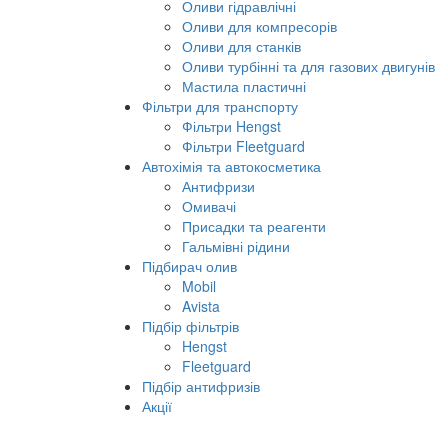
Мастильно-охолоджуючі рідини
Оливи гідравлічні
Оливи для компресорів
Оливи для станків
Оливи турбінні та для газових двигунів
Мастила пластичні
Фільтри для транспорту
Фільтри Hengst
Фільтри Fleetguard
Автохімія та автокосметика
Антифризи
Омивачі
Присадки та реагенти
Гальмівні рідини
Підбирач олив
Mobil
Avista
Підбір фільтрів
Hengst
Fleetguard
Підбір антифризів
Акції