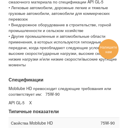
смазочного материала по спецификации API GL-5
• Легковые автомобили, дорожные легкие и тяжелые
грузовые автомобили, автомобили для коммерческих
перевозок
• Внедорожное оборудование в строительстве, горной
промышленности и сельском хозяйстве
• Другие промышленные и автомобильные области
применения, в которых используются гипоидные
Напишите
передачи, когда преобладают следующие условия:
нам
высокие скорости/ударные нагрузки, высокие скорости/
низкие нагрузки и/или низкие скорости/высокие крутящие
моменты
Спецификации
Mobilube HD превосходит следующие требования или
соответствует им: 75W-90
API GL-5 X
Типичные показатели
Свойства Mobilube HD
75W-90