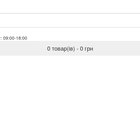
ales@globaloil.biz
Пн-Пт: 09:00-18:00
0 товар(ів) - 0 грн