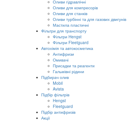
Оливи гідравлічні
Оливи для компресорів
Оливи для станків
Оливи турбінні та для газових двигунів
Мастила пластичні
Фільтри для транспорту
Фільтри Hengst
Фільтри Fleetguard
Автохімія та автокосметика
Антифризи
Омивачі
Присадки та реагенти
Гальмівні рідини
Підбирач олив
Mobil
Avista
Підбір фільтрів
Hengst
Fleetguard
Підбір антифризів
Акції
Про нас