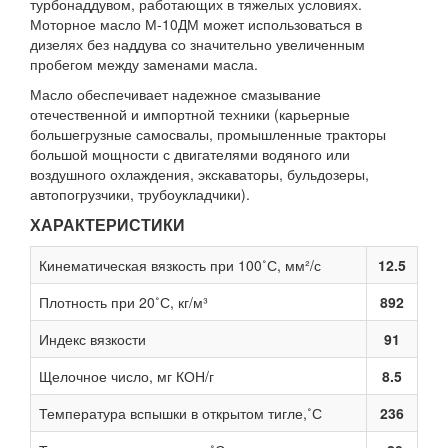
турбонаддувом, работающих в тяжелых условиях.
Моторное масло М-10ДМ может использоваться в
дизелях без наддува со значительно увеличенным
пробегом между заменами масла.
Масло обеспечивает надежное смазывание
отечественной и импортной техники (карьерные
большегрузные самосвалы, промышленные тракторы
большой мощности с двигателями водяного или
воздушного охлаждения, экскаваторы, бульдозеры,
автопогрузчики, трубоукладчики).
ХАРАКТЕРИСТИКИ
Кинематическая вязкость при 100˚С, мм²/с
12.5
Плотность при 20˚С, кг/м³
892
Индекс вязкости
91
Щелочное число, мг КОН/г
8.5
Температура вспышки в открытом тигле,˚С
236