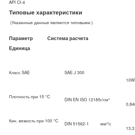
API CI-4
Типовые характеристики
(Указанные данные являются типовыми.)
Параметр Система расчета
Единица
Класс SAE
SAE J 300
10W
Плотность при 15 °C
DIN EN ISO 12185
г/см³
0,84
Кин. вязкость при 100 °C
DIN 51562-1
мм²/с
13,3