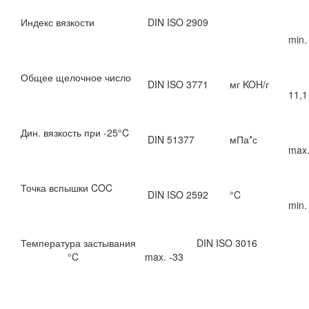
Индекс вязкости
DIN ISO 2909
min.
Общее щелочное число
DIN ISO 3771
мг KOH/г
11,1
Дин. вязкость при -25°C
DIN 51377
мПа*с
max.
Точка вспышки COC
DIN ISO 2592
°C
min.
Температура застывания DIN ISO 3016
°C max. -33