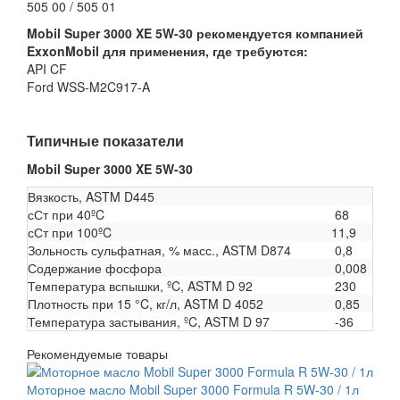
505 00 / 505 01
Mobil Super 3000 XE 5W-30 рекомендуется компанией
ExxonMobil для применения, где требуются:
API CF
Ford WSS-M2C917-A
Типичные показатели
Mobil Super 3000 XE 5W-30
Вязкость, ASTM D445
сСт при 40ºC
68
сСт при 100ºC
11,9
Зольность сульфатная, % масс., ASTM D874
0,8
Содержание фосфора
0,008
Температура вспышки, ºC, ASTM D 92
230
Плотность при 15 °C, кг/л, ASTM D 4052
0,85
Температура застывания, ºC, ASTM D 97
-36
Рекомендуемые товары
Моторное масло Mobil Super 3000 Formula R 5W-30 / 1л