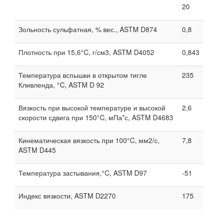
20
Зольность сульфатная, % вес., ASTM D874
0,8
Плотность при 15,6°C, г/см3, ASTM D4052
0,843
Температура вспышки в открытом тигле
235
Кливленда, °C, ASTM D 92
Вязкость при высокой температуре и высокой
2,6
скорости сдвига при 150°C, мПа*с, ASTM D4683
Кинематическая вязкость при 100°C, мм2/с,
7,8
ASTM D445
Температура застывания,°C, ASTM D97
-51
Индекс вязкости, ASTM D2270
175