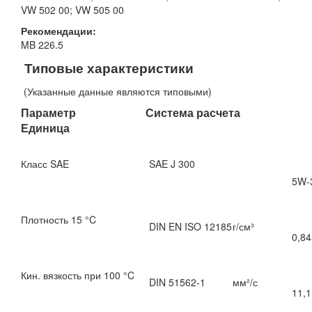
VW 502 00; VW 505 00
Рекомендации:
MB 226.5
Типовые характеристики
(Указанные данные являются типовыми)
Параметр Система расчета
Единица
Класс SAE
SAE J 300
5W-
Плотность 15 °C
DIN EN ISO 12185
г/см³
0,84
Кин. вязкость при 100 °C
DIN 51562-1
мм²/с
11,1