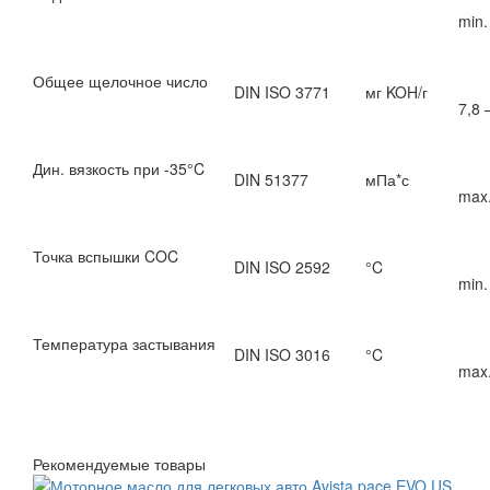
min.
Общее щелочное число
DIN ISO 3771
мг KOH/г
7,8 
Дин. вязкость при -35°C
DIN 51377
мПа*с
max.
Точка вспышки COC
DIN ISO 2592
°C
min.
Температура застывания
DIN ISO 3016
°C
max.
Рекомендуемые товары