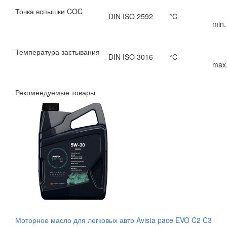
Точка вспышки COC
DIN ISO 2592
°C
min.
Температура застывания
DIN ISO 3016
°C
max.
Рекомендуемые товары
Моторное масло для легковых авто Avista pace EVO C2 C3