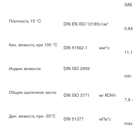
SAE
Плотность 15 °C
DIN EN ISO 12185
г/см³
0,84
Кин. вязкость при 100 °C
DIN 51562-1
мм²/с
11,1
Индекс вязкости
DIN ISO 2909
min.
Общее щелочное число
DIN ISO 3771
мг KOH/г
7,9 
Дин. вязкость при -35°C
DIN 51377
мПа*с
max.