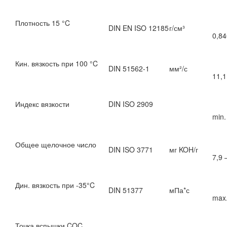
Плотность 15 °C
DIN EN ISO 12185
г/см³
0,84
Кин. вязкость при 100 °C
DIN 51562-1
мм²/с
11,1
Индекс вязкости
DIN ISO 2909
min.
Общее щелочное число
DIN ISO 3771
мг KOH/г
7,9 
Дин. вязкость при -35°C
DIN 51377
мПа*с
max.
Точка вспышки COC