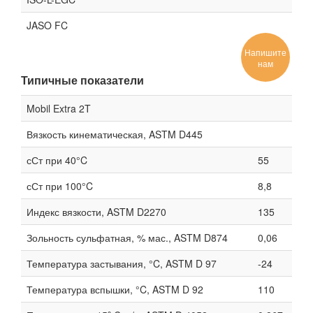
JASO FC
Напишите
нам
Типичные показатели
Mobil Extra 2T
Вязкость кинематическая, ASTM D445
сСт при 40°C
55
сСт при 100°C
8,8
Индекс вязкости, ASTM D2270
135
Зольность сульфатная, % мас., ASTM D874
0,06
Температура застывания, °C, ASTM D 97
-24
Температура вспышки, °C, ASTM D 92
110