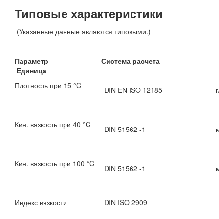
Типовые характеристики
(Указанные данные являются типовыми.)
Параметр Система расчета
Единица
Плотность при 15 °C
DIN EN ISO 12185
г
Кин. вязкость при 40 °C
DIN 51562 -1
Кин. вязкость при 100 °C
DIN 51562 -1
Индекс вязкости
DIN ISO 2909