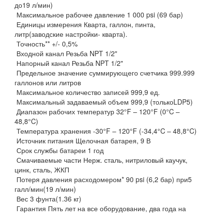
до19 л/мин)
Максимальное рабочее давление 1 000 psi (69 бар)
Единицы измерения Кварта, галлон, пинта,
литр(заводские настройки- кварта).
Точность** +/- 0,5%
Входной канал Резьба NPT 1/2"
Напорный канал Резьба NPT 1/2"
Предельное значение суммирующего счетчика 999.999
галлонов или литров
Максимальное количество записей 999,9 ед.
Максимальный задаваемый объем 999,9 (толькоLDP5)
Диапазон рабочих температур 32°F – 120°F (0°C –
48,8°C)
Температура хранения -30°F – 120°F (-34,4°C – 48,8°C)
Источник питания Щелочная батарея, 9 В
Срок службы батареи 1 год
Смачиваемые части Нерж. сталь, нитриловый каучук,
цинк, сталь, ЖКП
Потеря давления расходомером* 90 psi (6,2 бар) при5
галл/мин(19 л/мин)
Вес 3 фунта(1.36 кг)
Гарантия Пять лет на все оборудование, два года на