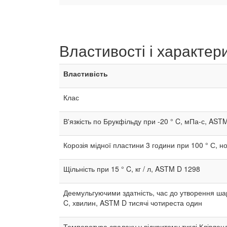
Властивості і характер
Властивість
Клас
В'язкість по Брукфільду при -20 ° C, мПа-с, AS
Корозія мідної пластини 3 години при 100 ° С, 
Щільність при 15 ° C, кг / л, ASTM D 1298
Деемульгуючими здатність, час до утворення шар
C, хвилин, ASTM D тисячі чотиреста один
Температура спалаху у відкритому тиглі Клівлен