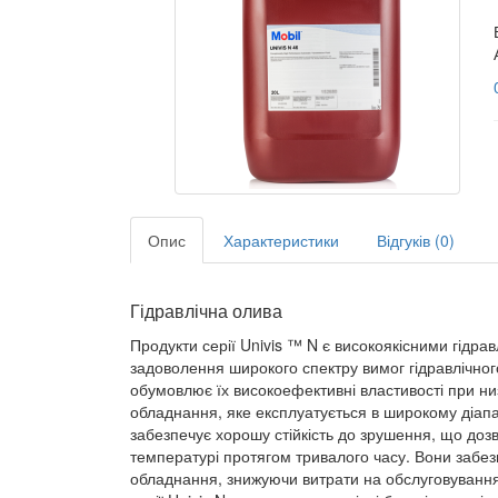
Опис
Характеристики
Відгуків (0)
Гідравлічна олива
Продукти серії Univis ™ N є високоякісними гідра
задоволення широкого спектру вимог гідравлічног
обумовлює їх високоефективні властивості при ни
обладнання, яке експлуатується в широкому діапаз
забезпечує хорошу стійкість до зрушення, що дозв
температурі протягом тривалого часу. Вони забез
обладнання, знижуючи витрати на обслуговування і