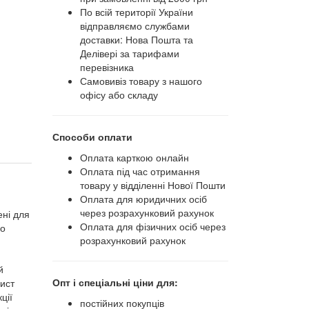
По всій території України
відправляємо службами
доставки: Нова Пошта та
Делівері за тарифами
перевізника
Самовивіз товару з нашого
офісу або складу
Способи оплати
Оплата карткою онлайн
Оплата під час отримання
товару у відділенні Нової Пошти
Оплата для юридичних осіб
через розрахунковий рахунок
ені для
Оплата для фізичних осіб через
що
розрахунковий рахунок
й
Опт і спеціальні ціни для:
хист
ції
постійних покупців