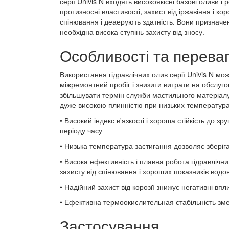
серії Univis N входять високоякісні базові оливи 
протизносні властивості, захист від іржавіння і ко
спінювання і деаерують здатність. Вони призначе
необхідна висока ступінь захисту від зносу.
Особливості та перева
Використання гідравлічних олив серії Univis N мо
міжремонтний пробіг і знизити витрати на обслуго
збільшувати термін служби мастильного матеріалу
дуже високою плинністю при низьких температура
• Високий індекс в'язкості і хороша стійкість до 
періоду часу
• Низька температура застигання дозволяє зберіг
• Висока ефективність і плавна робота гідравлічн
захисту від спінювання і хороших показників водо
• Надійний захист від корозії знижує негативні в
• Ефективна термоокислительная стабільність зме
Застосування