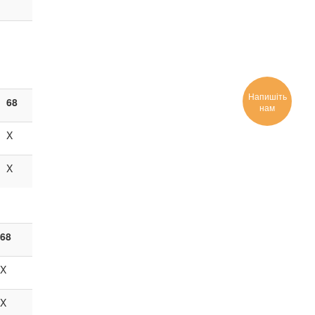
Напишіть
68
нам
X
X
68
X
X