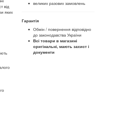
ні
великих разових замовлень
т від
ри яких
Гарантія
Обмін / повернення відповідно
до законодавства України
Всі товари в магазині
оригінальні, мають захист і
документи
іють
валого
ого