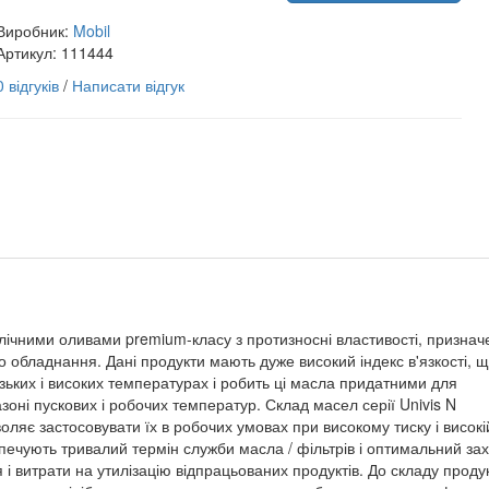
Виробник:
Mobil
Артикул:
111444
0 відгуків
/
Написати відгук
влічними оливами premium-класу з протизносні властивості, признач
о обладнання. Дані продукти мають дуже високий індекс в'язкості, 
зьких і високих температурах і робить ці масла придатними для
оні пускових і робочих температур. Склад масел серії Univis N
оляє застосовувати їх в робочих умовах при високому тиску і високі
печують тривалий термін служби масла / фільтрів і оптимальний за
 витрати на утилізацію відпрацьованих продуктів. До складу продук