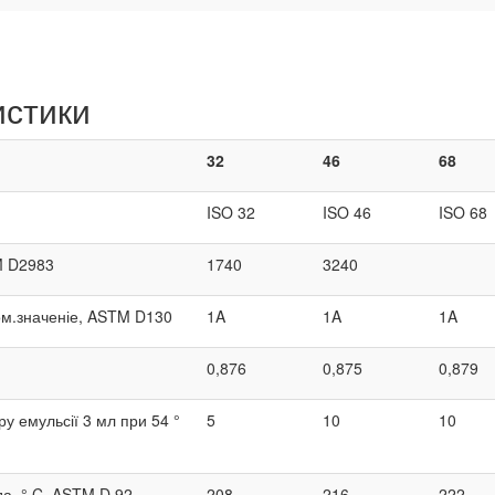
истики
32
46
68
ISO 32
ISO 46
ISO 68
TM D2983
1740
3240
ном.значеніе, ASTM D130
1A
1A
1A
0,876
0,875
0,879
у емульсії 3 мл при 54 °
5
10
10
да, ° C, ASTM D 92
208
216
222