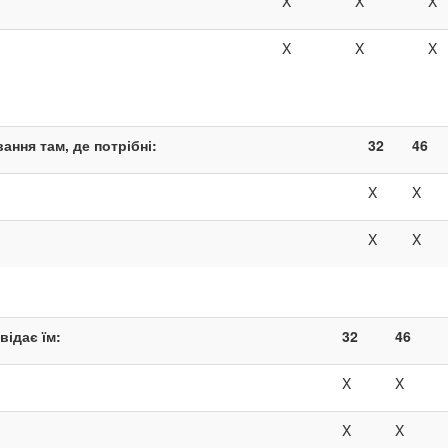
X
X
X
X
X
X
ння там, де потрібні:
32
46
X
X
X
X
відає їм:
32
46
X
X
X
X