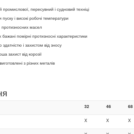
ій промислової, пересувний і судновий техніці
 пуску і високі робочі температури
я протизносних масел
х бажані помірні протизносні характеристики
 здатністю і захистом від зносу
ша захист від корозії
виготовлені з різних металів
ня
32
46
68
X
X
X