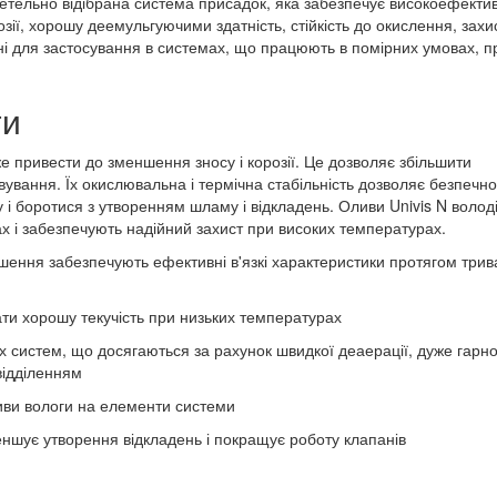
і ретельно відібрана система присадок, яка забезпечує високоефектив
розії, хорошу деемульгуючими здатність, стійкість до окислення, захис
ні для застосування в системах, що працюють в помірних умовах, п
ги
же привести до зменшення зносу і корозії. Це дозволяє збільшити
вування. Їх окислювальна і термічна стабільність дозволяє безпечно
 і боротися з утворенням шламу і відкладень. Оливи Univis N волод
х і забезпечують надійний захист при високих температурах.
зрушення забезпечують ефективні в'язкі характеристики протягом три
ати хорошу текучість при низьких температурах
их систем, що досягаються за рахунок швидкої деаерації, дуже гарн
відділенням
пливи вологи на елементи системи
ншує утворення відкладень і покращує роботу клапанів