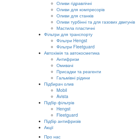
Оливи гідравлічні
Оливи для компресорів
Оливи для станків
Оливи турбінні та для газових двигунів
Мастила пластичні
Фільтри для транспорту
Фільтри Hengst
Фільтри Fleetguard
Автохімія та автокосметика
Антифризи
Омивачі
Присадки та реагенти
Гальмівні рідини
Підбирач олив
Mobil
Avista
Підбір фільтрів
Hengst
Fleetguard
Підбір антифризів
Акції
Про нас