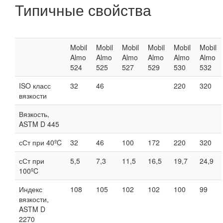
Типичные свойства
Mobil
Mobil
Mobil
Mobil
Mobil
Mobil
Almo
Almo
Almo
Almo
Almo
Almo
524
525
527
529
530
532
ISO класс
32
46
220
320
вязкости
Вязкость,
ASTM D 445
сСт при 40ºC
32
46
100
172
220
320
сСт при
5,5
7,3
11,5
16,5
19,7
24,9
100ºC
Индекс
108
105
102
102
100
99
вязкости,
ASTM D
2270