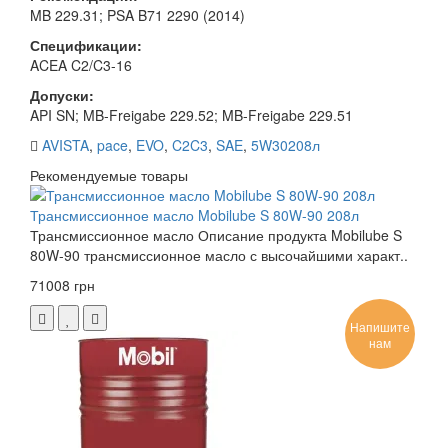
MB 229.31; PSA B71 2290 (2014)
Спецификации:
ACEA C2/C3-16
Допуски:
API SN; MB-Freigabe 229.52; MB-Freigabe 229.51
AVISTA
,
pace
,
EVO
,
C2C3
,
SAE
,
5W30208л
Рекомендуемые товары
Трансмиссионное масло Mobilube S 80W-90 208л
Трансмиссионное масло Описание продукта Mobilube S
80W-90 трансмиссионное масло с высочайшими характ..
71008 грн
Напишите
нам