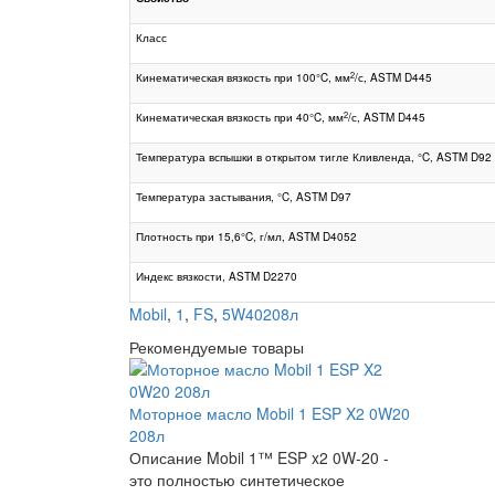
Класс
2
Кинематическая вязкость при 100°C, мм
/с, ASTM D445
2
Кинематическая вязкость при 40°C, мм
/с, ASTM D445
Температура вспышки в открытом тигле Кливленда, °C, ASTM D92
Температура застывания, °C, ASTM D97
Плотность при 15,6°C, г/мл, ASTM D4052
Индекс вязкости, ASTM D2270
Mobil
,
1
,
FS
,
5W40208л
Рекомендуемые товары
Моторное масло Mobil 1 ESP X2 0W20
208л
Описание Mobil 1™ ESP x2 0W-20 -
это полностью синтетическое