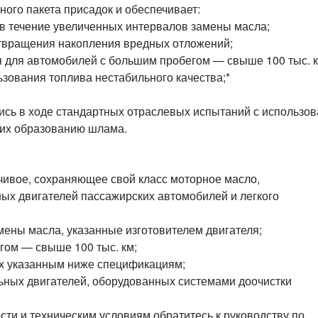
ого пакета присадок и обеспечивает:
е в течение увеличенных интервалов замены масла;
отвращения накопления вредных отложений;
я для автомобилей с большим пробегом — свыше 100 тыс. к
ьзования топлива нестабильного качества;*
ись в ходе стандартных отраслевых испытаний с использо
щих образованию шлама.
йчивое, сохраняющее свой класс моторное масло,
ых двигателей пассажирских автомобилей и легкого
мены масла, указанные изготовителем двигателя;
гом — свыше 100 тыс. км;
их указанным ниже спецификациям;
льных двигателей, оборудованных системами доочистки
сти и техническим условиям обратитесь к руководству по