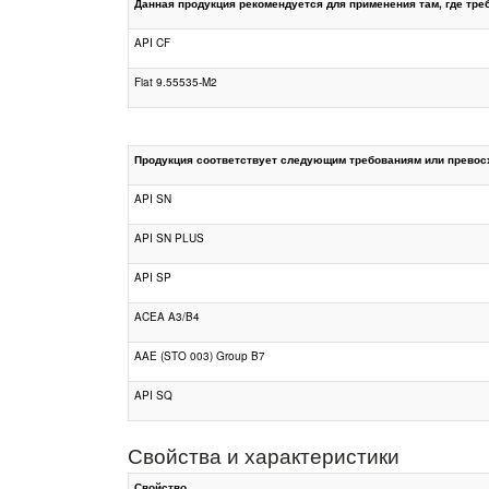
Данная продукция рекомендуется для применения там, где тре
API CF
Fiat 9.55535-M2
Продукция соответствует следующим требованиям или превосх
API SN
API SN PLUS
API SP
ACEA A3/B4
AAE (STO 003) Group B7
API SQ
Свойства и характеристики
Свойство