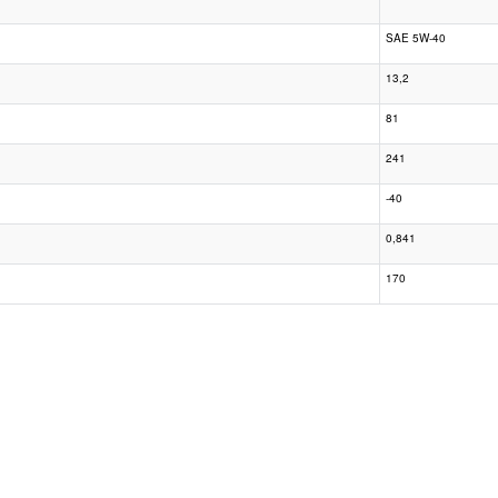
SAE 5W-40
13,2
81
241
-40
0,841
170